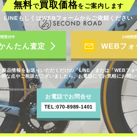
無料
買取価格
で
を
ご案内します
LINEもしくはWEBフォームからご依頼ください
時間受付中
24時間
でかんたん査定
WEBフ
商品情報をお送りいただくだけの「LINE」または「WEBフ
不明な点やご相談がございましたら、お電話にてお気軽にお問い
お電話でお問合せ
TEL:070-8989-1401