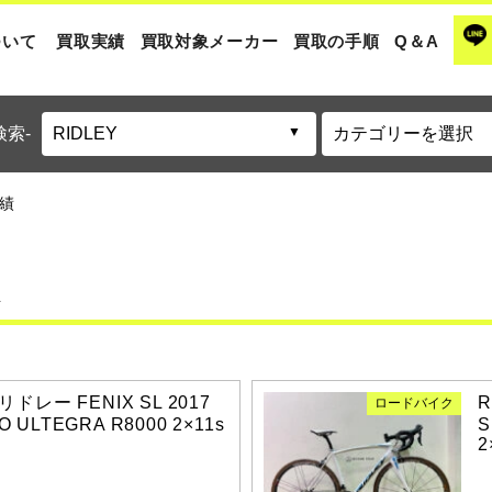
ついて
買取実績
買取対象メーカー
買取の手順
Q＆A
検索-
実績
果
 リドレー FENIX SL 2017
R
ロードバイク
O ULTEGRA R8000 2×11s
S
2