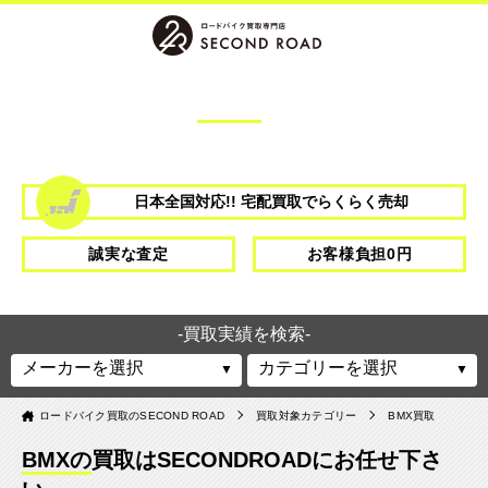
BMX
を
高価買取致します。
日本全国対応!! 宅配買取でらくらく売却
誠実な査定
お客様負担0円
-買取実績を検索-
ロードバイク買取のSECOND ROAD
買取対象カテゴリー
BMX買取
BMXの
買取はSECONDROADにお任せ下さ