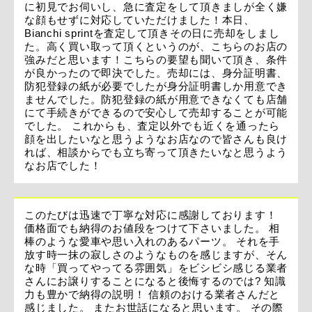
に初見でお伺いし、急に査定をして頂きましが全く嫌
な顔もせずに対応していただけました！本日、
Bianchi sprintを査定して頂きその日に売却をしまし
た。高く買い取って頂くというのが、こちらのお店の
強みだと思います！こちらの要望も聞いて頂き、条件
が良かったので即決でした。売却には、身分証明書、
防犯登録の紙が必要でしたが身分証明書しか用意でき
ませんでした。防犯登録の紙が用意できなくても店舗
にて手続きができるので安心して売却することが可能
でした。 これからも、査定以外でも近くを通ったら
顔を出したいなと思うようなお店なので皆さんも良け
れば、相談からでも立ち寄って頂きたいなと思うよう
なお店でした！
このたびは迅速で丁寧な対応に感謝しております！
価格面でも納得のお値段をつけて下さいました。 相
棒のような愛車や思い入れのあるパーツ。 それを手
放す時一抹の寂しさのようなものを感じますが、そん
な時「買ってやってる雰囲気」をビシビシ感じる業者
さんにお譲りすることになると後悔するのでは? 知識
力も豊かで納得の説明！ 信頼のおける業者さんだと
感じました。 またお世話になると思います。 その際