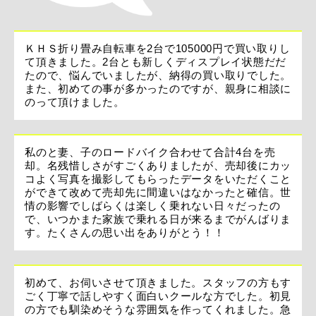
ＫＨＳ折り畳み自転車を2台で105000円で買い取りし
て頂きました。2台とも新しくディスプレイ状態だだ
たので、悩んでいましたが、納得の買い取りでした。
また、初めての事が多かったのですが、親身に相談に
のって頂けました。
私のと妻、子のロードバイク合わせて合計4台を売
却。名残惜しさがすごくありましたが、売却後にカッ
コよく写真を撮影してもらったデータをいただくこと
ができて改めて売却先に間違いはなかったと確信。世
情の影響でしばらくは楽しく乗れない日々だったの
で、いつかまた家族で乗れる日が来るまでがんばりま
す。たくさんの思い出をありがとう！！
初めて、お伺いさせて頂きました。スタッフの方もす
ごく丁寧で話しやすく面白いクールな方でした。初見
の方でも馴染めそうな雰囲気を作ってくれました。急