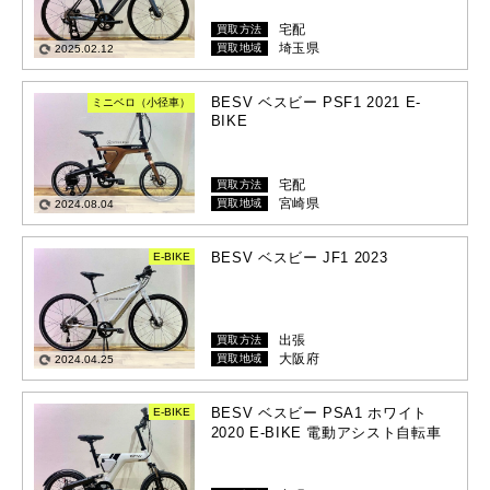
宅配
買取方法
埼玉県
買取地域
2025.02.12
BESV ベスビー PSF1 2021 E-
ミニベロ（小径車）
BIKE
宅配
買取方法
宮崎県
買取地域
2024.08.04
BESV ベスビー JF1 2023
E-BIKE
出張
買取方法
大阪府
買取地域
2024.04.25
BESV ベスビー PSA1 ホワイト
E-BIKE
2020 E-BIKE 電動アシスト自転車