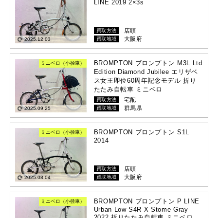
LINE 2019 2×3s
店頭
買取方法
大阪府
買取地域
2025.12.03
BROMPTON ブロンプトン M3L Ltd
ミニベロ（小径車）
Edition Diamond Jubilee エリザベ
ス女王即位60周年記念モデル 折り
たたみ自転車 ミニベロ
宅配
買取方法
群馬県
買取地域
2025.09.25
BROMPTON ブロンプトン S1L
ミニベロ（小径車）
2014
店頭
買取方法
大阪府
買取地域
2025.08.04
BROMPTON ブロンプトン P LINE
ミニベロ（小径車）
Urban Low S4R X Stome Gray
2022 折りたたみ自転車 ミニベロ