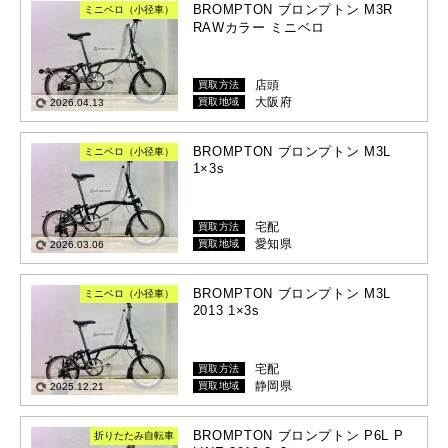
BROMPTON ブロンプトン M3R
ミニベロ（小径車）
RAWカラー ミニベロ
店頭
買取方法
大阪府
買取地域
2026.04.13
BROMPTON ブロンプトン M3L
ミニベロ（小径車）
1×3s
宅配
買取方法
愛知県
買取地域
2026.03.06
BROMPTON ブロンプトン M3L
ミニベロ（小径車）
2013 1×3s
宅配
買取方法
静岡県
買取地域
2025.12.21
BROMPTON ブロンプトン P6L P
折りたたみ自転車