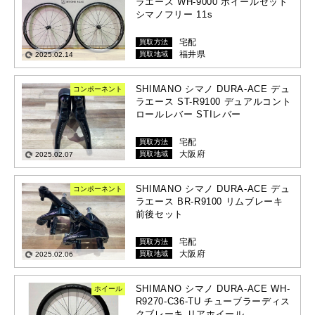
ラエース WH-9000 ホイールセット
シマノフリー 11s
宅配
買取方法
福井県
買取地域
2025.02.14
SHIMANO シマノ DURA-ACE デュ
コンポーネント
ラエース ST-R9100 デュアルコント
ロールレバー STIレバー
宅配
買取方法
大阪府
買取地域
2025.02.07
SHIMANO シマノ DURA-ACE デュ
コンポーネント
ラエース BR-R9100 リムブレーキ
前後セット
宅配
買取方法
大阪府
買取地域
2025.02.06
SHIMANO シマノ DURA-ACE WH-
ホイール
R9270-C36-TU チューブラーディス
クブレーキ リアホイール