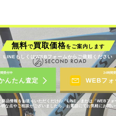
無料
買取価格
で
を
ご案内します
LINEもしくはWEBフォームからご依頼ください
時間受付中
24時間
でかんたん査定
WEBフ
商品情報をお送りいただくだけの「LINE」または「WEBフ
不明な点やご相談がございましたら、お電話にてお気軽にお問い