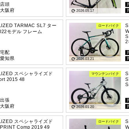
店頭
大阪府
2026.05.17
LIZED TARMAC SL7 ター
S
ロードバイク
W
022モデル フレーム
S
2
宅配
愛知県
2026.03.21
ALIZED スペシャライズド
S
マウンテンバイク
rt 2015 48
S
S
出張
大阪府
2026.01.20
ALIZED スペシャライズド
S
ロードバイク
PRINT Comp 2019 49
W