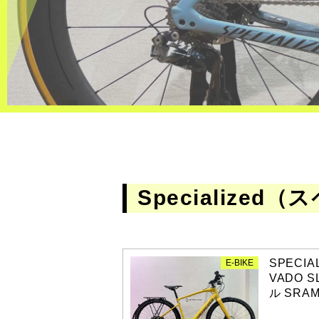
Specialize
SPECI
E-BIKE
VADO S
ル SRAM 