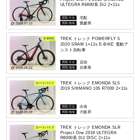
ULTEGRA R6800系 Di2 2×11s
宅配
買取方法
愛媛県
買取地域
2026.07.13
TREK トレック POWERFLY 5
E-BIKE
2020 SRAM 1×12s E-BIKE 電動ア
シスト自転車
店頭
買取方法
兵庫県
買取地域
2026.06.22
TREK トレック EMONDA SL5
ロードバイク
2019 SHIMANO 105 R7000 2×11s
出張
買取方法
大阪府
買取地域
2026.05.29
TREK トレック EMONDA SLR
ロードバイク
Project One 2019 ULTEGRA
R8000系 Di2 DISC 2×11s