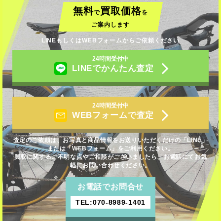
無料
買取価格
で
を
ご案内します
LINEもしくはWEBフォームからご依頼ください
24時間受付中
LINEでかんたん査定
24時間受付中
WEBフォームで査定
査定のご依頼は、お写真と商品情報をお送りいただくだけの「LINE」
または「WEBフォーム」をご利用ください。
買取に関するご不明な点やご相談がございましたら、お電話にてお気
軽にお問い合わせください。
お電話でお問合せ
TEL:070-8989-1401