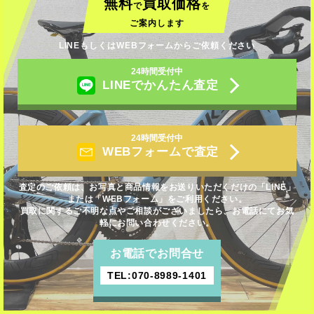
無料
買取価格
で
を
ご案内します
LINEもしくはWEBフォームからご依頼ください
24時間受付中
LINEでかんたん査定
24時間受付中
WEBフォームで査定
査定のご依頼は、お写真と商品情報をお送りいただくだけの「LINE」
または「WEBフォーム」をご利用ください。
買取に関するご不明な点やご相談がございましたら、お電話にてお気
軽にお問い合わせください。
お電話でお問合せ
TEL:070-8989-1401