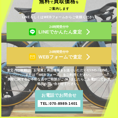
無料
買取価格
で
を
ご案内します
LINEもしくはWEBフォームからご依頼ください
24時間受付中
LINEでかんたん査定
24時間受付中
WEBフォームで査定
査定のご依頼は、お写真と商品情報をお送りいただくだけの「LINE」
または「WEBフォーム」をご利用ください。
買取に関するご不明な点やご相談がございましたら、お電話にてお気
軽にお問い合わせください。
お電話でお問合せ
TEL:070-8989-1401